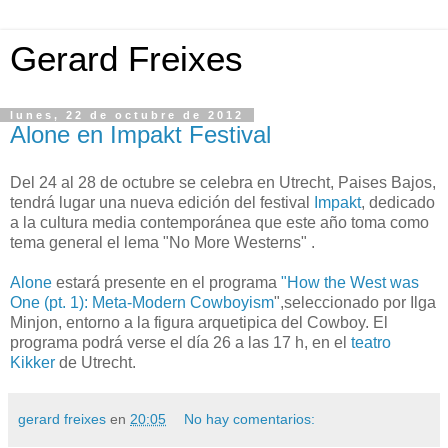
Gerard Freixes
lunes, 22 de octubre de 2012
Alone en Impakt Festival
Del 24 al 28 de octubre se celebra en Utrecht, Paises Bajos,
tendrá lugar una nueva edición del festival
Impakt
, dedicado
a la cultura media contemporánea que este año toma como
tema general el lema "No More Westerns" .
Alone
estará presente en el programa
"How the West was
One (pt. 1): Meta-Modern Cowboyism
",seleccionado por Ilga
Minjon, entorno a la figura arquetipica del Cowboy. El
programa podrá verse el día 26 a las 17 h, en el
teatro
Kikker
de Utrecht.
gerard freixes
en
20:05
No hay comentarios: